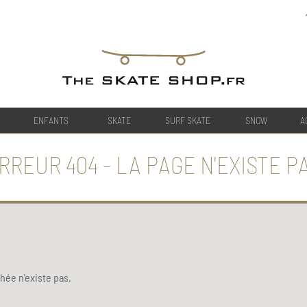
ENFANTS
SKATE
SURF SKATE
SNOW
A
RREUR 404 - LA PAGE N'EXISTE P
ée n'existe pas.