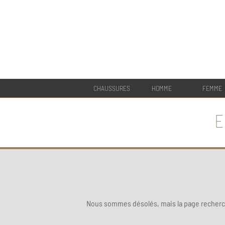
CHAUSSURES
HOMME
FEMME
E
Nous sommes désolés, mais la page recherch