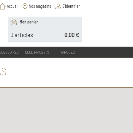
Accueil
Nos magasins
S'identifier
Mon panier
0
articles
0,00 €
CCESSOIRES
COOL PRICES %
MARQUES
AS