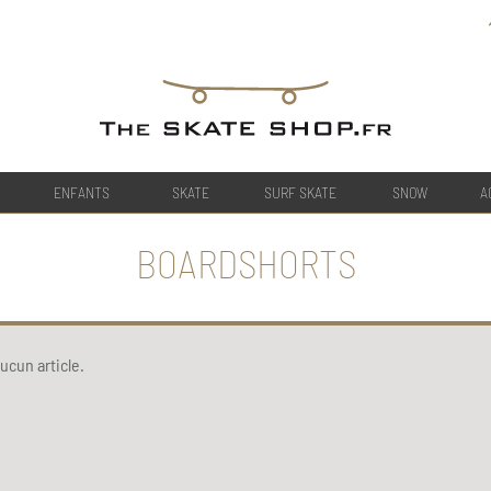
ENFANTS
SKATE
SURF SKATE
SNOW
A
BOARDSHORTS
ucun article.