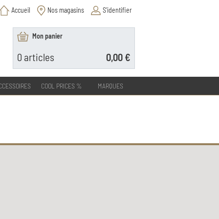
Accueil
Nos magasins
S'identifier
Mon panier
0
articles
0,00 €
CCESSOIRES
COOL PRICES %
MARQUES