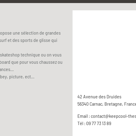
pose une sélection de grandes
urf et des sports de glisse qui
 skateshop technique ou on vous
teboard que pour vous chaussez ou
ndances…
obey, picture, ect…
42 Avenue des Druides
56340 Carnac, Bretagne, Franc
Email :
contact@keepcool-the
Tél : 09 77 73 13 89