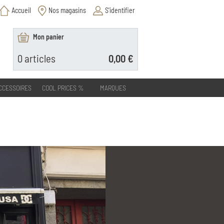
Accueil
Nos magasins
S'identifier
Mon panier
0
articles
0,00 €
CCESSOIRES
COOL PRICES %
MARQUES