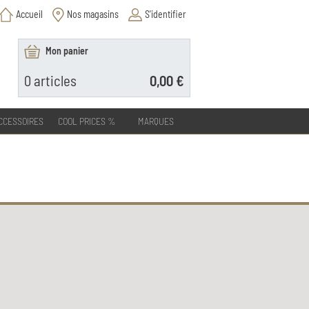
Accueil
Nos magasins
S'identifier
Mon panier
0
articles
0,00 €
CCESSOIRES
COOL PRICES %
MARQUES