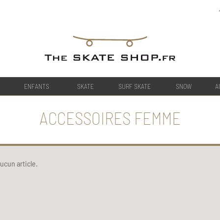
ENFANTS
SKATE
SURF SKATE
SNOW
A
ACCESSOIRES FEMME
ucun article.