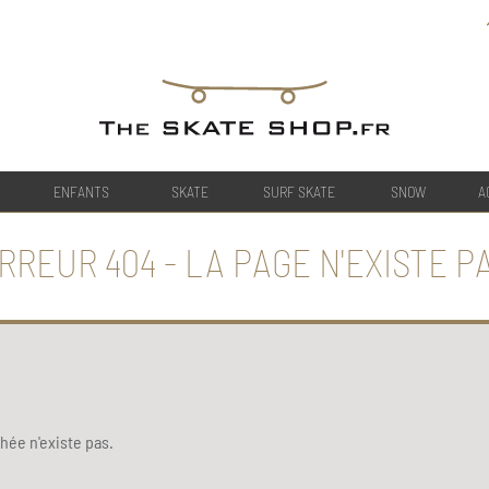
ENFANTS
SKATE
SURF SKATE
SNOW
A
RREUR 404 - LA PAGE N'EXISTE P
ée n'existe pas.