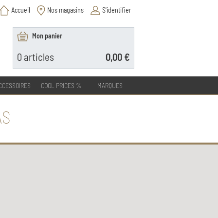
Accueil
Nos magasins
S'identifier
Mon panier
0
articles
0,00 €
CCESSOIRES
COOL PRICES %
MARQUES
AS