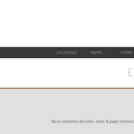
CHAUSSURES
HOMME
FEMME
E
Nous sommes désolés, mais la page recherch