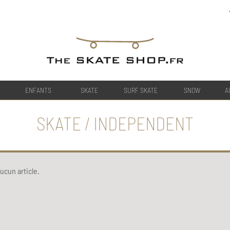
ENFANTS
SKATE
SURF SKATE
SNOW
A
SKATE / INDEPENDENT
ucun article.