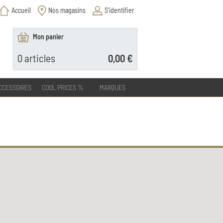
Accueil
Nos magasins
S'identifier
Mon panier
0
articles
0,00 €
CCESSOIRES
COOL PRICES %
MARQUES